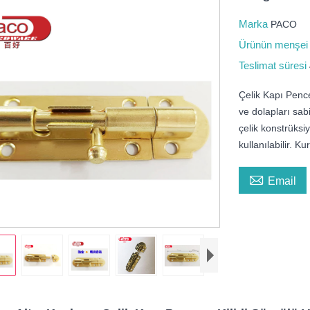
Marka
PACO
Ürünün menşe
Teslimat süresi
Çelik Kapı Pencer
ve dolapları sab
çelik konstrüksi
kullanılabilir. K

Email