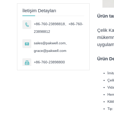
İletişim Detayları
Ürün ta
+86-760-23898818、+86-760-

Çelik Ka
23898812
mükemmel
sales@pakwell.com,

uygulama
grace@pakwell.com
Ürün De
+86-760-23898800

İmit
Çeli
Vida
Hem 
Kilit
Tip