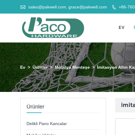

sales@pakwell.com, grace@pakwell.com
+86-76

EV
Ev
>
Ürünler
>
Mobilya Menteşe
>
İmitasyon Altın Ka
İmita
Ürünler
Delikli Pano Kancalar