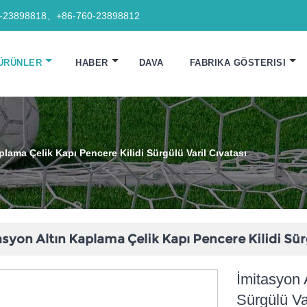
0-23898818、+86-760-23898812
ÜRÜNLER
HABER
DAVA
FABRIKA GÖSTERISI
plama Çelik Kapı Pencere Kilidi Sürgülü Varil Cıvatası
syon Altın Kaplama Çelik Kapı Pencere Kilidi Sürg
İmitasyon 
Sürgülü Va