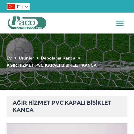
Türk

Togg
Ev
>
Ürünler
>
Depolama Kanca
>
AĞIR HİZMET PVC KAPALI BİSİKLET KANCA
AĞIR HİZMET PVC KAPALI BİSİKLET
KANCA