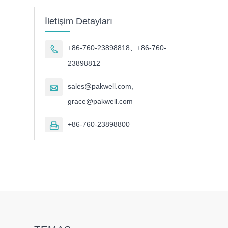
İletişim Detayları
+86-760-23898818、+86-760-

23898812
sales@pakwell.com,

grace@pakwell.com
+86-760-23898800
