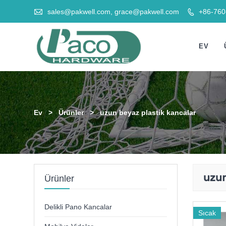

sales@pakwell.com, grace@pakwell.com
+86-76

EV
Ev
>
Ürünler
>
uzun beyaz plastik kancalar
uzun
Ürünler
Delikli Pano Kancalar
Sıcak