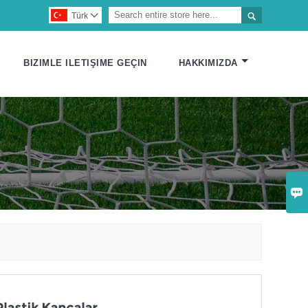

Türk

BIZIMLE ILETIŞIME GEÇIN
HAKKIMIZDA
