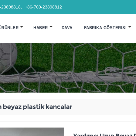
0-23898818、+86-760-23898812
ÜRÜNLER
HABER
DAVA
FABRIKA GÖSTERISI
 beyaz plastik kancalar