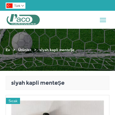
Türk

Togg
Ev
>
Ürünler
>
sİyah kapli menteŞe
sİyah kapli menteŞe
Sıcak