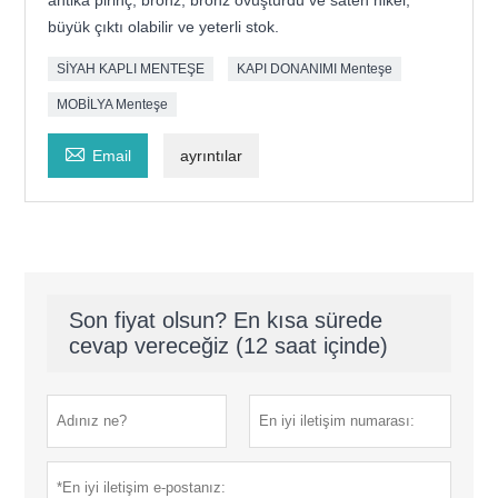
antika pirinç, bronz, bronz ovuşturdu ve saten nikel,
büyük çıktı olabilir ve yeterli stok.
SİYAH KAPLI MENTEŞE
KAPI DONANIMI Menteşe
MOBİLYA Menteşe

Email
ayrıntılar
Son fiyat olsun? En kısa sürede
cevap vereceğiz (12 saat içinde)